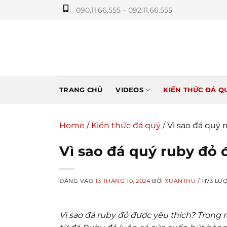
Bỏ
090.11.66.555 – 092.11.66.555
qua
nội
dung
TRANG CHỦ
VIDEOS
KIẾN THỨC ĐÁ Q
Home
/
Kiến thức đá quý
/
Vì sao đá quý 
Vì sao đá quý ruby đỏ 
ĐĂNG VÀO
13 THÁNG 10, 2024
BỞI
XUANTHU
/ 1173 LƯ
Vì sao đá ruby đỏ được yêu thích? Trong 