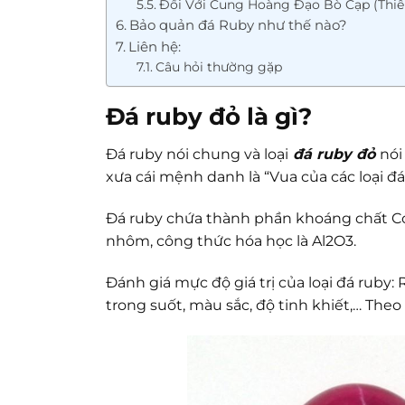
Đối Với Cung Hoàng Đạo Bò Cạp (Thiê
Bảo quản đá Ruby như thế nào?
Liên hệ:
Câu hỏi thường gặp
Đá ruby đỏ là gì?
Đá ruby nói chung và loại
đá ruby đ
ỏ
nói
xưa cái mệnh danh là “Vua của các loại đ
Đá ruby chứa thành phần khoáng chất Co
nhôm, công thức hóa học là Al2O3.
Đánh giá mực độ giá trị của loại đá ruby
trong suốt, màu sắc, độ tinh khiết,… The