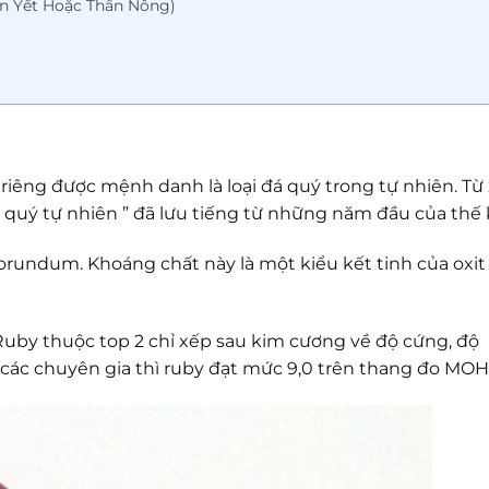
n Yết Hoặc Thần Nông)
 riêng được mệnh danh là loại đá quý trong tự nhiên. Từ
á quý tự nhiên ” đã lưu tiếng từ những năm đầu của thế k
rundum. Khoáng chất này là một kiểu kết tinh của oxit
: Ruby thuộc top 2 chỉ xếp sau kim cương về độ cứng, độ
o các chuyên gia thì ruby đạt mức 9,0 trên thang đo MOH