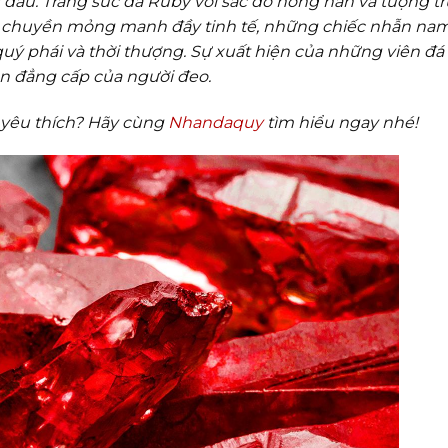
 đầu. Trang sức đá Ruby với sắc đỏ nồng nàn và tượng t
 chuyền mỏng manh đầy tinh tế, những chiếc nhẫn nam
uý phái và thời thượng. Sự xuất hiện của những viên đá
ện đẳng cấp của người đeo.
c yêu thích? Hãy cùng
Nhandaquy
tìm hiểu ngay nhé!