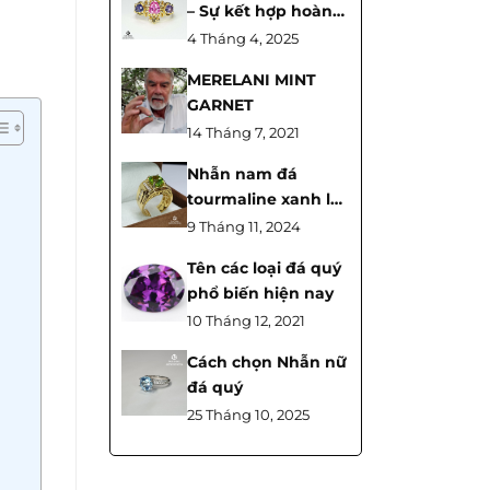
– Sự kết hợp hoàn
hảo giữa tinh tế và
4 Tháng 4, 2025
thực tiễn
MERELANI MINT
GARNET
14 Tháng 7, 2021
Nhẫn nam đá
tourmaline xanh lá
cây đẹp và ý nghĩa
9 Tháng 11, 2024
của nó
Tên các loại đá quý
phổ biến hiện nay
10 Tháng 12, 2021
Cách chọn Nhẫn nữ
đá quý
25 Tháng 10, 2025