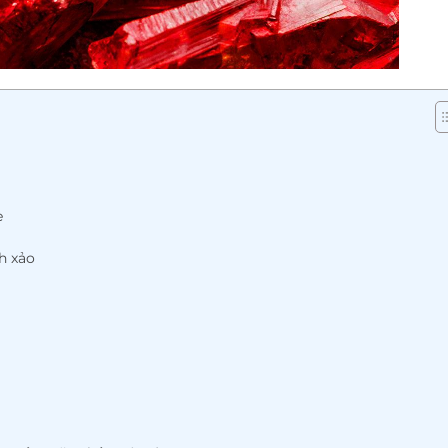
e
h xảo