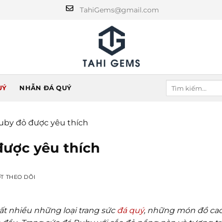
TahiGems@gmail.com
UÝ
NHẪN ĐÁ QUÝ
ruby đỏ được yêu thích
được yêu thích
ỢT THEO DÕI
rất nhiều những loại trang sức
đá quý
, những món đồ ca