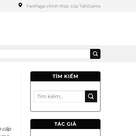
FanPage chính thức của TahiGems
TÌM KIẾM
TÁC GIẢ
o cấp