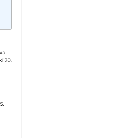
 xa
ỉ 20.
S.