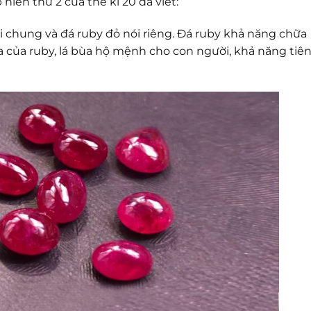
niên thứ 2 của thế kỉ 20 đã viết:
ói chung và đá ruby đỏ nói riêng. Đá ruby khả năng chữa
ĩa của ruby, lá bùa hộ mệnh cho con người, khả năng tiê