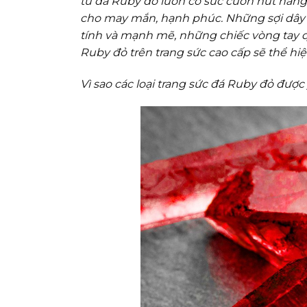
từ đá Ruby đỏ luôn có sức cuốn hút hàng
cho may mắn, hạnh phúc. Những sợi dây
tính và mạnh mẽ, những chiếc vòng tay q
Ruby đỏ trên trang sức cao cấp sẽ thể hi
Vì sao các loại trang sức đá Ruby đỏ đượ