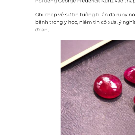
nổi tiếng George Frederick Kunz vào thập 
Ghi chép về sự tin tưởng bí ẩn đá ruby n
bệnh trong y học, niềm tin cổ xưa, ý ngh
đoán,…