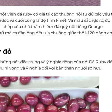
t viên đá ruby có giá trị cao thường hội tụ đủ các yếu 
ước và cuối cùng là độ tinh khiết. Và màu sắc rực rỡ, độ
i chép của nhà thám hiểm đá quý nổi tiếng George
nữ mà cả đàn ông đều ưa chuộng giữa thế kỉ 20 dành c
y đỏ
những nét đặc trưng và ý nghĩa riêng của nó. Đá Ruby đ
ự hi vọng và ý nghĩa đối với bản thân người sở hữu.