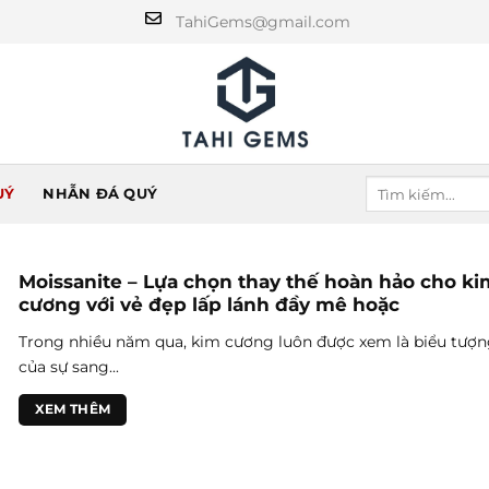
TahiGems@gmail.com
UÝ
NHẪN ĐÁ QUÝ
Moissanite – Lựa chọn thay thế hoàn hảo cho ki
cương với vẻ đẹp lấp lánh đầy mê hoặc
Trong nhiều năm qua, kim cương luôn được xem là biểu tượ
của sự sang...
XEM THÊM