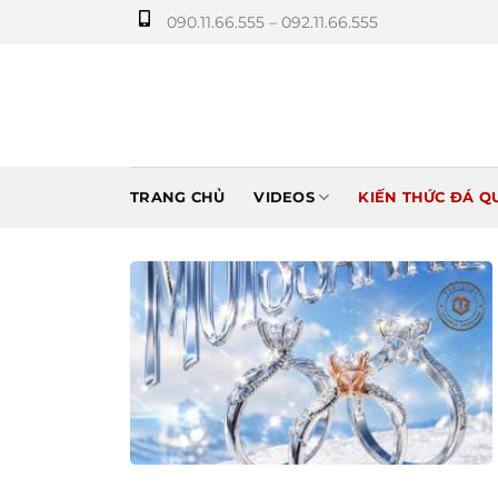
Bỏ
090.11.66.555 – 092.11.66.555
qua
nội
dung
TRANG CHỦ
VIDEOS
KIẾN THỨC ĐÁ Q