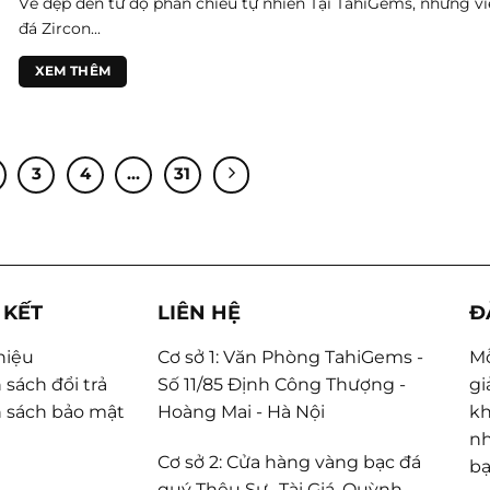
Vẻ đẹp đến từ độ phản chiếu tự nhiên Tại TahiGems, những v
đá Zircon...
XEM THÊM
3
4
…
31
 KẾT
LIÊN HỆ
Đ
thiệu
Cơ sở 1: Văn Phòng TahiGems -
Mỗ
 sách đổi trả
Số 11/85 Định Công Thượng -
gi
 sách bảo mật
Hoàng Mai - Hà Nội
kh
nh
Cơ sở 2: Cửa hàng vàng bạc đá
bạ
quý Thêu Sự- Tài Giá, Quỳnh