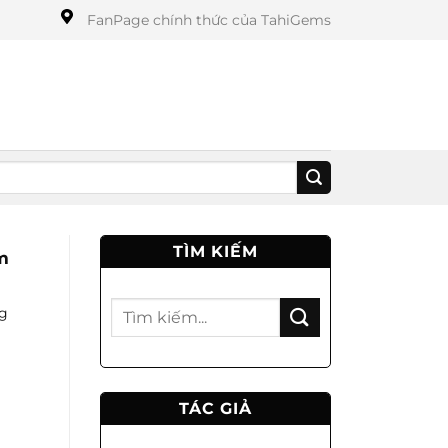
FanPage chính thức của TahiGems
TÌM KIẾM
m
ng
TÁC GIẢ