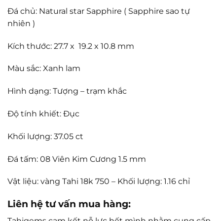
Đá chủ: Natural star Sapphire ( Sapphire sao tự
nhiên )
Kích thước: 27.7 x 19.2 x 10.8 mm
Màu sắc: Xanh lam
Hình dạng: Tượng – trạm khắc
Độ tính khiết: Đục
Khối lượng: 37.05 ct
Đá tấm: 08 Viên Kim Cương 1.5 mm
Vật liệu: vàng Tahi 18k 750 – Khối lượng: 1.16 chỉ
Liên hệ tư vấn mua hàng:
Tahigems cam kết nỗ lực hết mình nhằm cung cấp