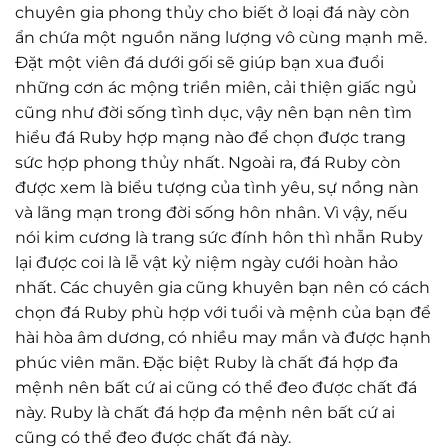
chuyên gia phong thủy cho biết ở loại đá này còn
ẩn chứa một nguồn năng lượng vô cùng mạnh mẽ.
Đặt một viên đá dưới gối sẽ giúp bạn xua đuổi
những cơn ác mộng triền miên, cải thiện giấc ngủ
cũng như đời sống tình dục, vậy nên bạn nên tìm
hiểu đá Ruby hợp mạng nào để chọn được trang
sức hợp phong thủy nhất. Ngoài ra, đá Ruby còn
được xem là biểu tượng của tình yêu, sự nồng nàn
và lãng mạn trong đời sống hôn nhân. Vì vậy, nếu
nói kim cương là trang sức đính hôn thì nhẫn Ruby
lại được coi là lễ vật kỷ niệm ngày cưới hoàn hảo
nhất. Các chuyên gia cũng khuyên bạn nên có cách
chọn đá Ruby phù hợp với tuổi và mệnh của bạn để
hài hòa âm dương, có nhiều may mắn và được hạnh
phúc viên mãn. Đặc biệt Ruby là chất đá hợp đa
mệnh nên bất cứ ai cũng có thể đeo được chất đá
này. Ruby là chất đá hợp đa mệnh nên bất cứ ai
cũng có thể đeo được chất đá này.