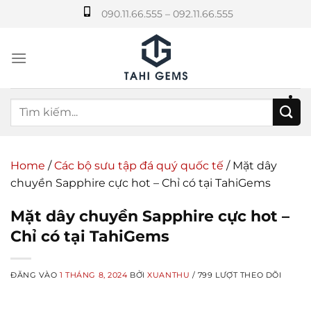
Bỏ
090.11.66.555 – 092.11.66.555
qua
nội
dung
Home
/
Các bộ sưu tập đá quý quốc tế
/
Mặt dây
chuyền Sapphire cực hot – Chỉ có tại TahiGems
Mặt dây chuyền Sapphire cực hot –
Chỉ có tại TahiGems
ĐĂNG VÀO
1 THÁNG 8, 2024
BỞI
XUANTHU
/ 799 LƯỢT THEO DÕI