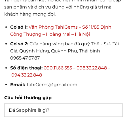
sản phẩm và dịch vụ đúng với những giá trị mà
khách hàng mong đợi.
Cơ sở 1:
Văn Phòng TahiGems – Số 11/85 Định
Công Thượng – Hoàng Mai – Hà Nội
Cơ sở 2:
Cửa hàng vàng bạc đá quý Thêu Sự- Tài
Giá, Quỳnh Hưng, Quỳnh Phụ, Thái bình
0965.47.67.87
Số điện thoại:
090.11.66.555
–
098.33.22.848
–
094.33.22.848
Email:
TahiGems@gmail.com
Câu hỏi thường gặp
Đá Sapphire là gì?