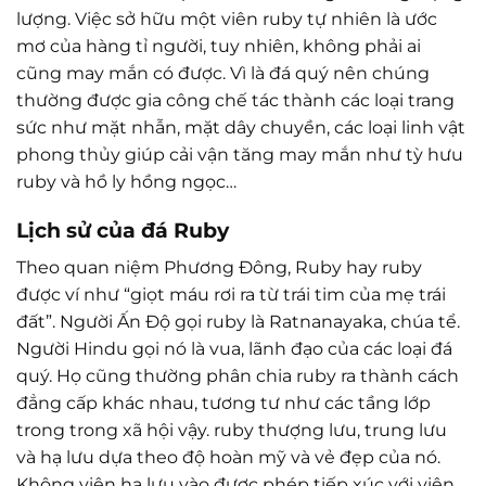
lượng. Việc sở hữu một viên ruby tự nhiên là ước
mơ của hàng tỉ người, tuy nhiên, không phải ai
cũng may mắn có được. Vì là đá quý nên chúng
thường được gia công chế tác thành các loại trang
sức như mặt nhẫn, mặt dây chuyền, các loại linh vật
phong thủy giúp cải vận tăng may mắn như tỳ hưu
ruby và hồ ly hồng ngọc…
Lịch sử của đá Ruby
Theo quan niệm Phương Đông, Ruby hay ruby
được ví như “giọt máu rơi ra từ trái tim của mẹ trái
đất”. Người Ấn Độ gọi ruby là Ratnanayaka, chúa tể.
Người Hindu gọi nó là vua, lãnh đạo của các loại đá
quý. Họ cũng thường phân chia ruby ra thành cách
đẳng cấp khác nhau, tương tư như các tầng lớp
trong trong xã hội vậy. ruby thượng lưu, trung lưu
và hạ lưu dựa theo độ hoàn mỹ và vẻ đẹp của nó.
Không viên hạ lưu vào được phép tiếp xúc với viên