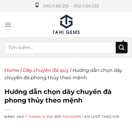
Bỏ
090.11.66.555 – 092.11.66.555
qua
nội
dung
Home
/
Dây chuyền đá quý
/
Hướng dẫn chọn dây
chuyền đá phong thủy theo mệnh
Hướng dẫn chọn dây chuyền đá
phong thủy theo mệnh
ĐĂNG VÀO
7 THÁNG 9, 2021
BỞI
TAHIGEMS
/ 615 LƯỢT THEO DÕI