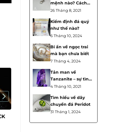
mệnh nào? Cách
nhận biết đá
26 Tháng 8, 2021
Tourmaline
Kiểm định đá quý
như thế nào?
6 Tháng 10, 2024
Bí ẩn về ngọc trai
mà bạn chưa biết
7 Tháng 4, 2024
Tản man về
Tanzanite – sự tình
cờ và cái chết bí ẩn.
4 Tháng 10, 2021
Tìm hiểu về dây
chuyền đá Peridot
31 Tháng 1, 2024
CK
Tư vấn Mặt dây chuyền
Phật Di Lặc đá quý Sapphire
cao cấp