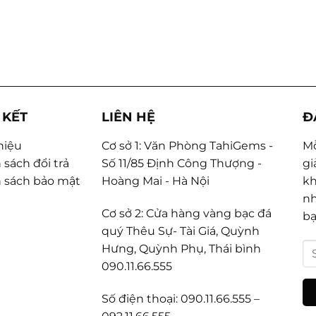
 KẾT
LIÊN HỆ
Đ
thiệu
Cơ sở 1: Văn Phòng TahiGems -
Mỗ
 sách đổi trả
Số 11/85 Định Công Thượng -
gi
 sách bảo mật
Hoàng Mai - Hà Nội
kh
nh
Cơ sở 2: Cửa hàng vàng bạc đá
bạ
quý Thêu Sự- Tài Giá, Quỳnh
Hưng, Quỳnh Phụ, Thái bình
090.11.66.555
Số điện thoại: 090.11.66.555 –