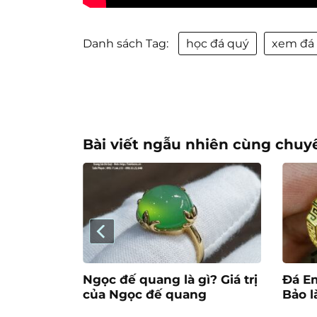
Danh sách Tag:
học đá quý
xem đá
Bài viết ngẫu nhiên cùng chuy
ĩa,
Ngọc đế quang là gì? Giá trị
Đá Em
 sử.
của Ngọc đế quang
Bảo l