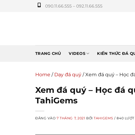
Bỏ
090.11.66.555 – 092.11.66.555
qua
nội
dung
TRANG CHỦ
VIDEOS
KIẾN THỨC ĐÁ Q
Home
/
Dạy đá quý
/
Xem đá quý – Học đ
Xem đá quý – Học đá q
TahiGems
ĐĂNG VÀO
7 THÁNG 7, 2021
BỞI
TAHIGEMS
/ 840 LƯỢT