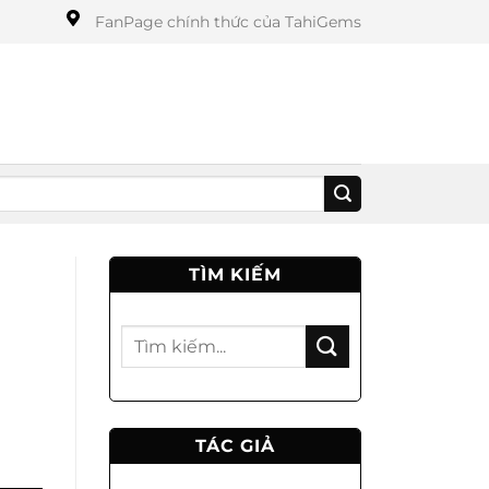
FanPage chính thức của TahiGems
TÌM KIẾM
TÁC GIẢ