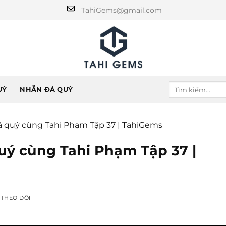
TahiGems@gmail.com
UÝ
NHẪN ĐÁ QUÝ
á quý cùng Tahi Phạm Tập 37 | TahiGems
uý cùng Tahi Phạm Tập 37 |
 THEO DÕI