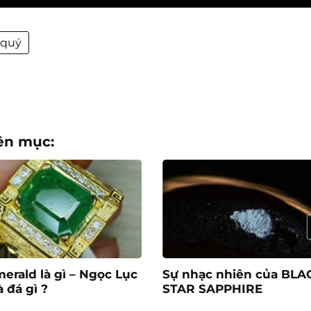
 quý
ên mục:
erald là gì – Ngọc Lục
Sự nhạc nhiên của BLA
à đá gì ?
STAR SAPPHIRE