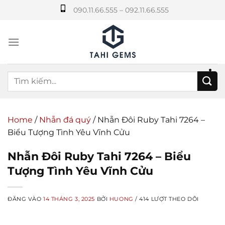
Bỏ
090.11.66.555 – 092.11.66.555
qua
nội
dung
Home
/
Nhẫn đá quý
/
Nhẫn Đôi Ruby Tahi 7264 –
Biểu Tượng Tình Yêu Vĩnh Cửu
Nhẫn Đôi Ruby Tahi 7264 – Biểu
Tượng Tình Yêu Vĩnh Cửu
ĐĂNG VÀO
14 THÁNG 3, 2025
BỞI
HUONG
/ 414 LƯỢT THEO DÕI