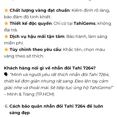
Chất lượng vàng đạt chuẩn
: Kiểm định rõ ràng,
bảo đảm độ tinh khiết.
Thiết kế độc quyền
: Chỉ có tại
TahiGems
, không
đại trà.
Dịch vụ hậu mãi tận tâm
: Bảo hành, làm sáng
miễn phí.
Tùy chỉnh theo yêu cầu
: Khắc tên, chọn màu
vàng theo sở thích.
Khách hàng nói gì về nhẫn đôi Tahi 7264?
🗣
“Mình và người yêu rất thích nhẫn đôi Tahi 7264,
thiết kế đơn giản nhưng rất sang. Đeo lên tay cảm
giác nhẹ và thoải mái. Sẽ tiếp tục ủng hộ TahiGems!”
– Minh & Trang (TP.HCM)
Cách bảo quản nhẫn đôi Tahi 7264 để luôn
sáng đẹp