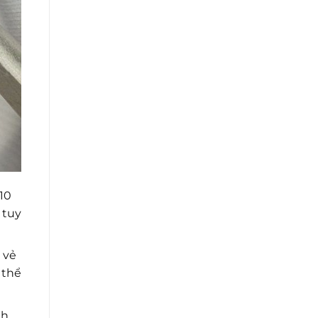
10
 tuy
 vẻ
 thể
nh