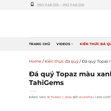
Bỏ
090.11.66.555 – 092.11.66.555
qua
nội
dung
TRANG CHỦ
VIDEOS
KIẾN THỨC ĐÁ Q
Home
/
Kiến thức đá quý
/
Đá quý Topaz 
Đá quý Topaz màu xan
TahiGems
ĐĂNG VÀO
18 THÁNG 1, 2024
BỞI
XUANTHU
/ 610 LƯỢ