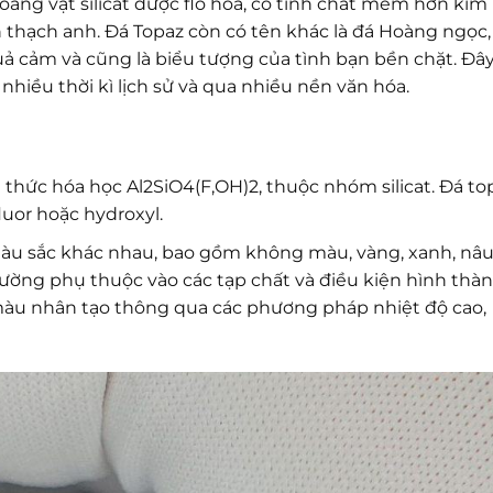
áng vật silicat được flo hóa, có tính chất mềm hơn kim
thạch anh. Đá Topaz còn có tên khác là đá Hoàng ngọc,
uả cảm và cũng là biểu tượng của tình bạn bền chặt. Đâ
 nhiều thời kì lịch sử và qua nhiều nền văn hóa.
thức hóa học Al2SiO4(F,OH)2, thuộc nhóm silicat. Đá to
luor hoặc hydroxyl.
màu sắc khác nhau, bao gồm không màu, vàng, xanh, nâu
ường phụ thuộc vào các tạp chất và điều kiện hình thàn
 màu nhân tạo thông qua các phương pháp nhiệt độ cao,