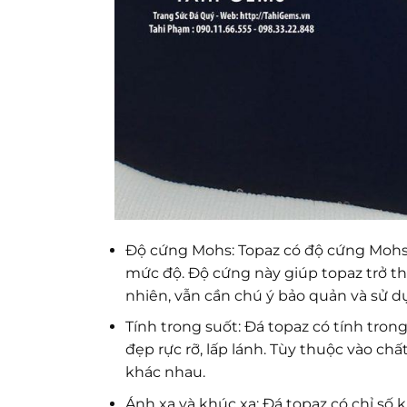
Độ cứng Mohs: Topaz có độ cứng Mohs
mức độ. Độ cứng này giúp topaz trở th
nhiên, vẫn cần chú ý bảo quản và sử 
Tính trong suốt: Đá topaz có tính tron
đẹp rực rỡ, lấp lánh. Tùy thuộc vào ch
khác nhau.
Ánh xạ và khúc xạ: Đá topaz có chỉ số k