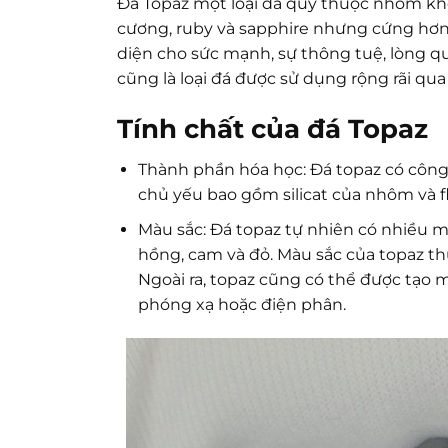
Đá Topaz một loại đá quý thuộc nhóm kho
cương, ruby và sapphire nhưng cứng hơn 
diện cho sức mạnh, sự thông tuệ, lòng q
cũng là loại đá được sử dụng rộng rãi qua
Tính chất của đá Topaz
Thành phần hóa học: Đá topaz có công 
chủ yếu bao gồm silicat của nhôm và f
Màu sắc: Đá topaz tự nhiên có nhiều 
hồng, cam và đỏ. Màu sắc của topaz th
Ngoài ra, topaz cũng có thể được tạo
phóng xạ hoặc điện phân.