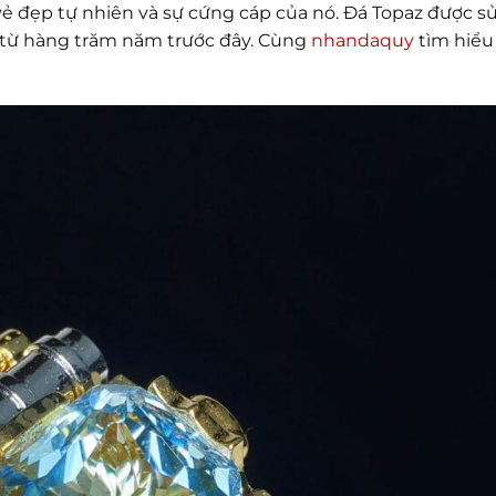
 vẻ đẹp tự nhiên và sự cứng cáp của nó. Đá Topaz được s
í từ hàng trăm năm trước đây. Cùng
nhandaquy
tìm hiểu