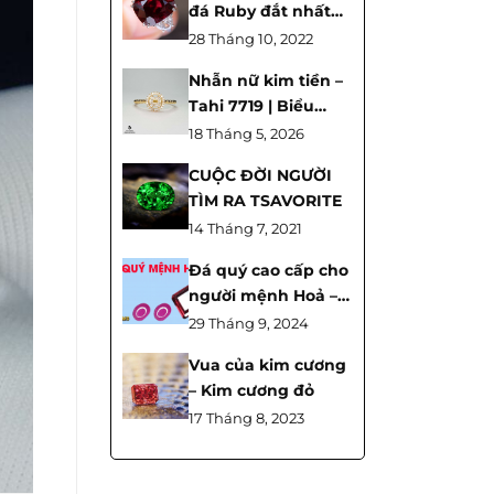
đá Ruby đắt nhất
thế giới
28 Tháng 10, 2022
Nhẫn nữ kim tiền –
Tahi 7719 | Biểu
tượng tài lộc và vẻ
18 Tháng 5, 2026
đẹp thanh lịch
CUỘC ĐỜI NGƯỜI
TÌM RA TSAVORITE
14 Tháng 7, 2021
Đá quý cao cấp cho
người mệnh Hoả – Ý
nghĩa phong thủy
29 Tháng 9, 2024
hot nhất 2024
Vua của kim cương
– Kim cương đỏ
17 Tháng 8, 2023