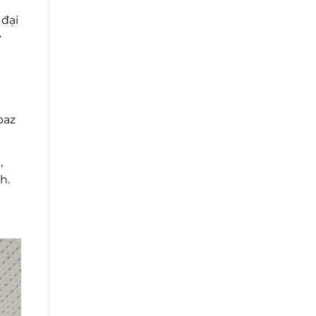
 đại
y
paz
,
h.