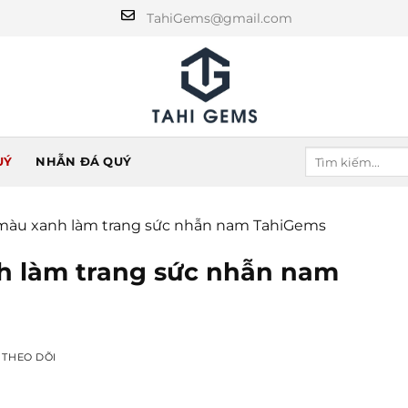
TahiGems@gmail.com
UÝ
NHẪN ĐÁ QUÝ
màu xanh làm trang sức nhẫn nam TahiGems
h làm trang sức nhẫn nam
T THEO DÕI