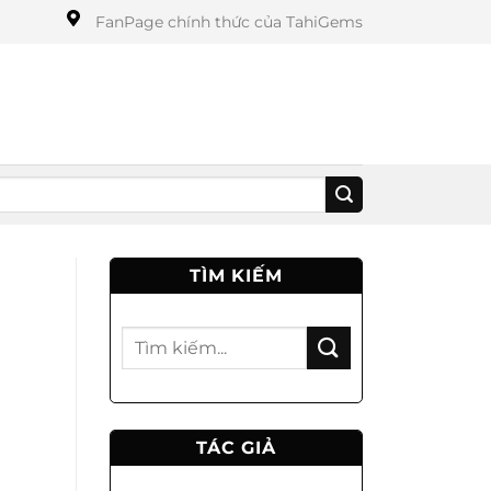
FanPage chính thức của TahiGems
TÌM KIẾM
TÁC GIẢ