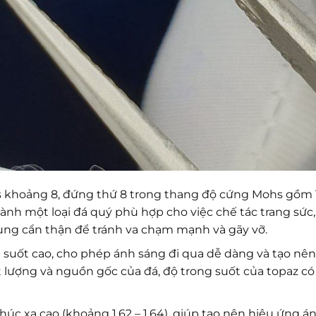
 khoảng 8, đứng thứ 8 trong thang độ cứng Mohs gồm 
ành một loại đá quý phù hợp cho việc chế tác trang sức,
dụng cẩn thận để tránh va chạm mạnh và gãy vỡ.
g suốt cao, cho phép ánh sáng đi qua dễ dàng và tạo nên
ất lượng và nguồn gốc của đá, độ trong suốt của topaz có
húc xạ cao (khoảng 1,62 – 1,64), giúp tạo nên hiệu ứng á