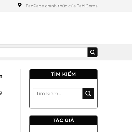
FanPage chính thức của TahiGems
TÌM KIẾM
m
ng
TÁC GIẢ