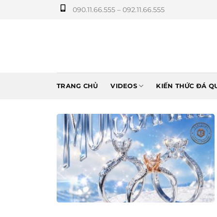
Bỏ
090.11.66.555 – 092.11.66.555
qua
nội
dung
TRANG CHỦ
VIDEOS
KIẾN THỨC ĐÁ Q