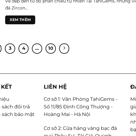
Vẻ đẹp đến từ độ phản chiếu tự nhiên Tại TahiGems, những v
đá Zircon...
XEM THÊM
3
4
…
10
 KẾT
LIÊN HỆ
Đ
thiệu
Cơ sở 1: Văn Phòng TahiGems -
Mỗ
 sách đổi trả
Số 11/85 Định Công Thượng -
gi
 sách bảo mật
Hoàng Mai - Hà Nội
kh
nh
Cơ sở 2: Cửa hàng vàng bạc đá
bạ
quý Thêu Sự- Tài Giá, Quỳnh