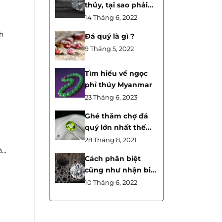
thủy, tại sao phải
chọn đá phong
14 Tháng 6, 2022
thủy theo mệnh ?
h
Đá quý là gì ?
9 Tháng 5, 2022
Tìm hiểu về ngọc
phỉ thúy Myanmar
23 Tháng 6, 2023
Ghé thăm chợ đá
quý lớn nhất thế
giới tại Thái lan
28 Tháng 8, 2021
cùng Tahi phạm –
..
Cách phân biệt
Chanthaburi
cũng như nhận biết
market gems
đá quý thật hay giả
10 Tháng 6, 2022
?