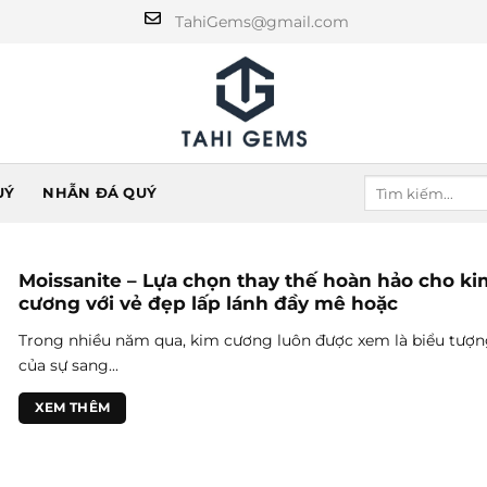
TahiGems@gmail.com
UÝ
NHẪN ĐÁ QUÝ
Moissanite – Lựa chọn thay thế hoàn hảo cho ki
cương với vẻ đẹp lấp lánh đầy mê hoặc
Trong nhiều năm qua, kim cương luôn được xem là biểu tượ
của sự sang...
XEM THÊM