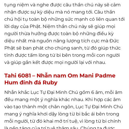
tụng niệm và nghe được câu thần chú này sẽ cảm
nhận được sự kỳ diệu mà nó mang tới. Câu thần
chú hội tụ toàn bộ những sức mạnh có liên quan tới
lời dạy của Phật. Niệm thần chú này sẽ giúp mọi
người thừa hưởng được toàn bộ những điều kỳ
diệu nhất mà nguồn năng lượng tích cực mà Đức
Phật sẽ ban phát cho chúng sanh, từ đó giúp thức
tỉnh được tấm lòng từ bi bên trong mỗi con người
và giúp gắn kết được mọi người lại với nhau.
Tahi 6081 – Nhẫn nam Om Mani Padme
Hum đính đá Ruby
Nhẫn khắc Lục Tự Đại Minh Chú gồm 6 âm, mỗi âm
đều mang một ý nghĩa khác nhau. Khi hợp các âm
vào tạo thành một chân ngôn, Lục Tự Đại Minh Chú
mang ý nghĩa khơi dậy lòng từ bi bắc ái bên trong
mỗi người, từ đó khai mở trí tuệ, vì lòng từ bi chính
là nền tảng của trí tuệ thâm sâu. Chúng ta được