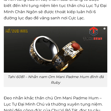
biết đến khi tụng niệm liên tục thần chú Lục Tự Đại
Minh Chân Ngôn sẽ được thoát kiếp luân hồi 6
đường lục đạo để vãng sanh nơi Cực Lạc.
Tahi 6081 – Nhẫn nam Om Mani Padme Hum đính đá
Ruby
Đeo nhẫn khắc thần chú Om Mani Padme Hum –
Lục Tự Đại Minh Chú và thường xuyên tụng niệm.
Nghĩ đến công đức của Chư Vị Bồ Tát, đọc to câu