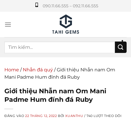
Bỏ
090.11.66.555 – 092.11.66.555
qua
nội
dung
Home
/
Nhẫn đá quý
/
Giới thiệu Nhẫn nam Om
Mani Padme Hum đính đá Ruby
Giới thiệu Nhẫn nam Om Mani
Padme Hum đính đá Ruby
ĐĂNG VÀO
22 THÁNG 12, 2022
BỞI
XUANTHU
/ 740 LƯỢT THEO DÕI