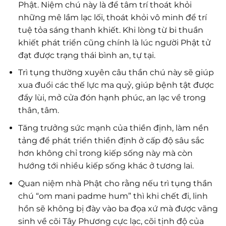
Phật. Niệm chú này là để tâm trí thoát khỏi
những mê lầm lạc lối, thoát khỏi vô minh để trí
tuệ tỏa sáng thanh khiết. Khi lòng từ bi thuần
khiết phát triển cũng chính là lúc người Phật tử
đạt được trạng thái bình an, tự tại.
Trì tụng thường xuyên câu thần chú này sẽ giúp
xua đuổi các thế lực ma quỷ, giúp bệnh tật được
đẩy lùi, mở cửa đón hạnh phúc, an lạc về trong
thân, tâm.
Tăng trưởng sức mạnh của thiền định, làm nền
tảng để phát triển thiền định ở cấp độ sâu sắc
hơn không chỉ trong kiếp sống này mà còn
hướng tới nhiều kiếp sống khác ở tương lai.
Quan niệm nhà Phật cho rằng nếu trì tụng thần
chú “om mani padme hum” thì khi chết đi, linh
hồn sẽ không bị đày vào ba đọa xứ mà được vãng
sinh về cõi Tây Phương cực lạc, cõi tịnh độ của