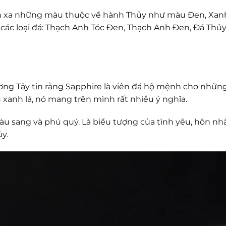
ránh xa những màu thuộc về hành Thủy như màu Đen, Xan
các loại đá: Thạch Anh Tóc Đen, Thạch Anh Đen, Đá Thủ
ơng Tây tin rằng Sapphire là viên đá hộ mệnh cho nhữn
 xanh lá, nó mang trên mình rất nhiều ý nghĩa.
iàu sang và phú quý. Là biểu tượng của tình yêu, hôn nh
y.