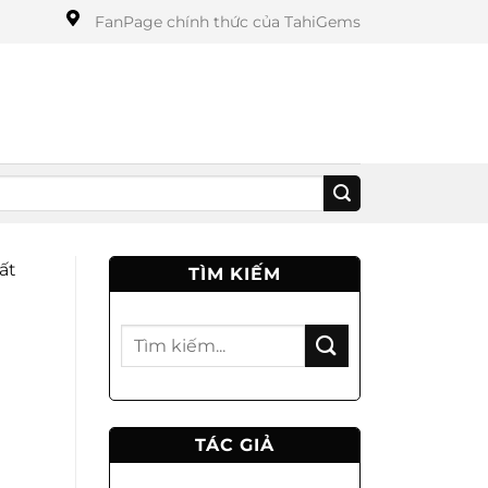
FanPage chính thức của TahiGems
ất
TÌM KIẾM
TÁC GIẢ