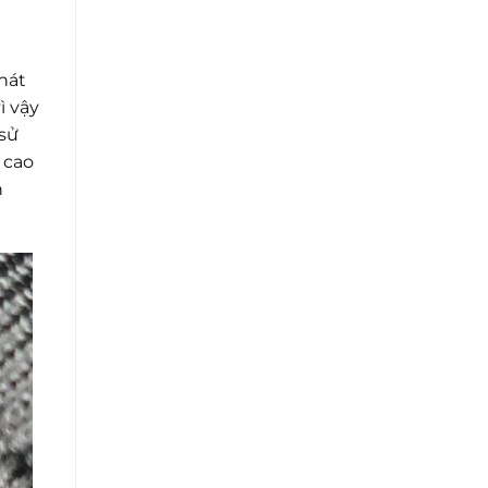
hát
ì vậy
sử
 cao
h