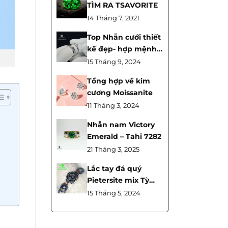
TÌM RA TSAVORITE
14 Tháng 7, 2021
Top Nhẫn cưới thiết
kế đẹp- hợp mệnh
cho các cặp đôi
15 Tháng 9, 2024
Tổng hợp về kim
cương Moissanite
11 Tháng 3, 2024
Nhẫn nam Victory
Emerald – Tahi 7282
21 Tháng 3, 2025
Lắc tay đá quý
Pietersite mix Tỳ
hưu có ý nghĩa gì?
15 Tháng 5, 2024