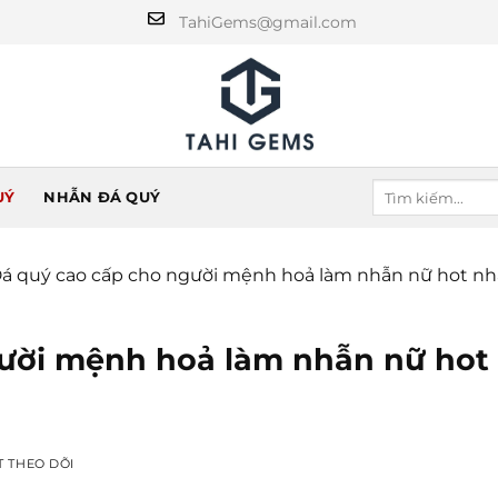
TahiGems@gmail.com
UÝ
NHẪN ĐÁ QUÝ
á quý cao cấp cho người mệnh hoả làm nhẫn nữ hot nh
ười mệnh hoả làm nhẫn nữ hot
T THEO DÕI