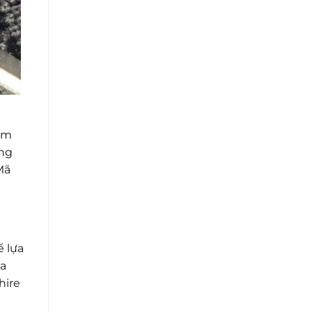
ãm
ong
Mã
 lựa
ỏa
hire