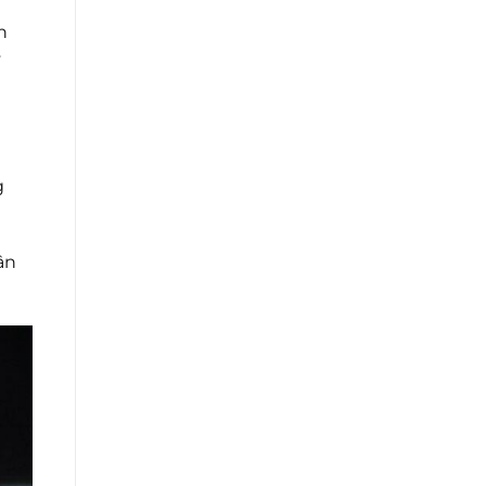
h
y
g
ân