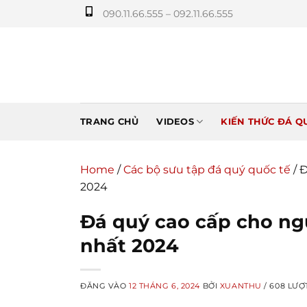
Bỏ
090.11.66.555 – 092.11.66.555
qua
nội
dung
TRANG CHỦ
VIDEOS
KIẾN THỨC ĐÁ Q
Home
/
Các bộ sưu tập đá quý quốc tế
/
Đ
2024
Đá quý cao cấp cho ng
nhất 2024
ĐĂNG VÀO
12 THÁNG 6, 2024
BỞI
XUANTHU
/ 608 LƯỢ